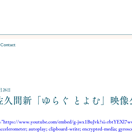
Contact
月26日
×佐久間新「ゆらぐ とよむ」映
rc="https://www.youtube.com/embed/g-jwx1BuJvk?si=rbtYEXl7
ccelerometer; autoplay; clipboard-write; encrypted-media; gyrosco