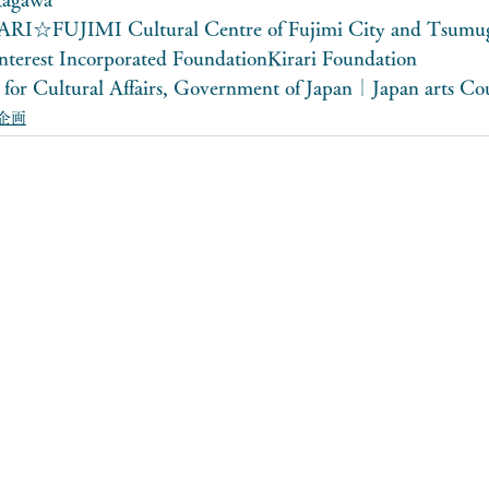
ARI☆FUJIMI Cultural Centre of Fujimi City and Tsumu
Interest Incorporated FoundationKirari Foundation
for Cultural Affairs, Government of Japan｜Japan arts Co
企画