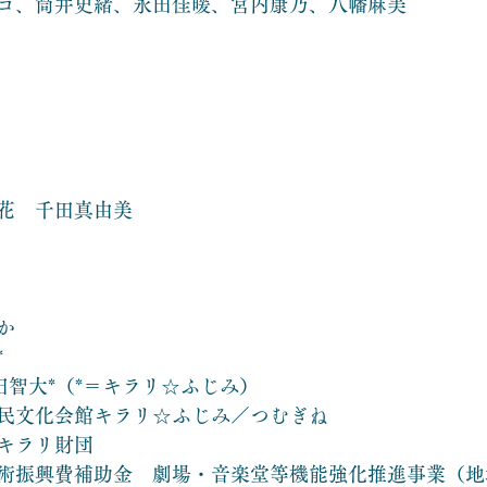
コ、筒井史緒、永田佳暖、宮内康乃、八幡麻美
花　千田真由美
か
*
田智大*（*＝キラリ☆ふじみ）
民文化会館キラリ☆ふじみ／つむぎね
キラリ財団
術振興費補助金　劇場・音楽堂等機能強化推進事業（地