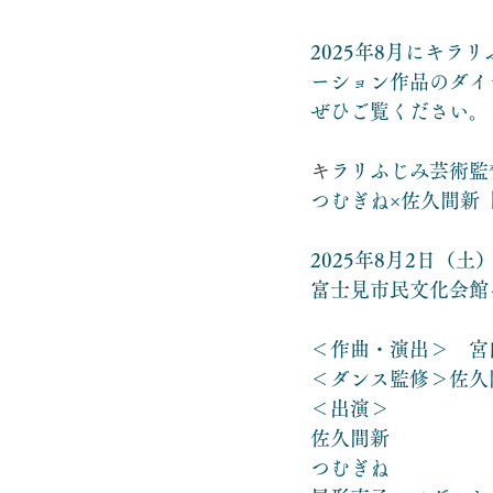
2025年8月にキ
ーション作品のダイ
ぜひご覧ください。
キ
ラリふじみ芸術監
つむぎね×佐久間新
2025年8月2日（土
富士見市民文化会館
＜作曲・演出＞　宮
＜ダンス監修＞佐久
＜出演＞
佐久間新
つむぎね