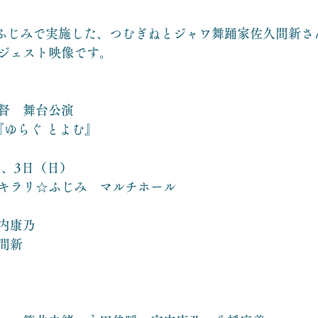
ラリふじみで実施した、つむぎねとジャワ舞踊家佐久間新
ジェスト映像です。
督　舞台公演
『ゆらぐ とよむ』
）、3日（日）
キラリ☆ふじみ　マルチホール
内康乃
間新