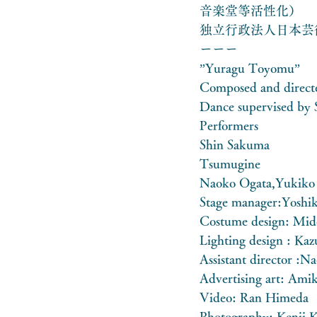
音楽堂等活性化）　
独立行政法人日本芸
ーーー
”Yuragu Toyomu”　
Composed and direct
Dance supervised by
Performers
Shin Sakuma
Tsumugine　
Naoko Ogata,Yukiko 
Stage manager:Yoshi
Costume design: Mid
Lighting design : K
Assistant director :N
Advertising art: Ami
Video: Ran Himeda
Photography: Kenji 