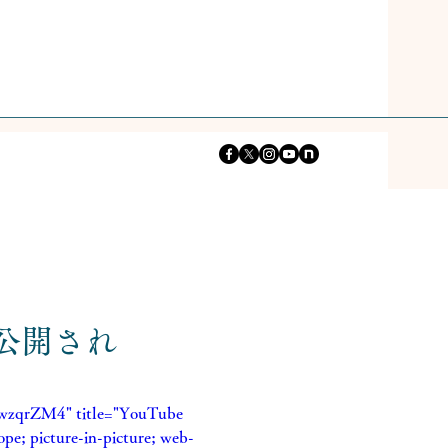
像公開され
wwzqrZM4" title="YouTube 
pe; picture-in-picture; web-