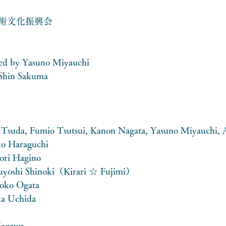
　　
術文化振興会
ed by Yasuno Miyauchi
 Shin Sakuma
Tsuda, Fumio Tsutsui, Kanon Nagata, Yasuno Miyauchi, 
ko Haraguchi
ori Hagino
azuyoshi Shinoki（Kirari ☆ Fujimi）
aoko Ogata
ka Uchida
Kagawa