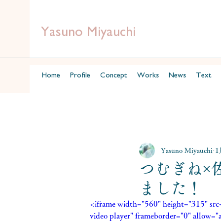
Yasuno Miyauchi
Home
Profile
Concept
Works
News
Text
Yasuno Miyauchi
1
つむぎね
ました！
<iframe width="560" height="315" s
video player" frameborder="0" allow="a