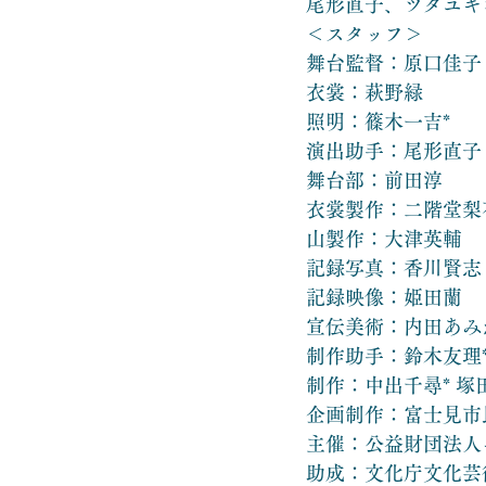
尾形直子、ツダユキ
＜スタッフ＞
舞台監督：原口佳子
衣裳：萩野緑
照明：篠木一吉*
演出助手：尾形直子
舞台部：前田淳
衣裳製作：二階堂梨
山製作：大津英輔
記録写真：香川賢志
記録映像：姫田蘭
宣伝美術：内田あみ
制作助手：鈴木友理
制作：中出千尋* 塚
企画制作：富士見市
主催：公益財団法人
助成：文化庁文化芸