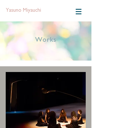
Yasuno Miyauchi
Works